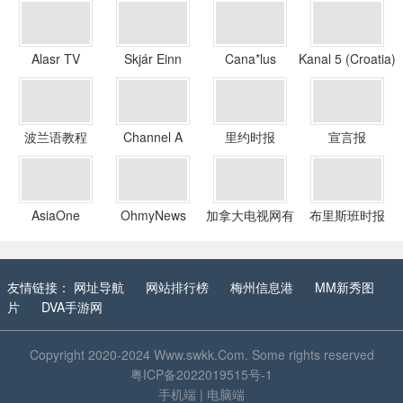
Alasr TV
Skjár Einn
Cana*lus
Kanal 5 (Croatia)
Overseas
波兰语教程
Channel A
里约时报
宣言报
AsiaOne
OhmyNews
加拿大电视网有
布里斯班时报
限公司
友情链接：
网址导航
网站排行榜
梅州信息港
MM新秀图
片
DVA手游网
Copyright 2020-2024
Www.swkk.Com
. Some rights reserved
粤ICP备2022019515号-1
手机端
|
电脑端