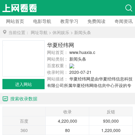
网站首页
电影导航
教育学习
免费阅读
奇闻资讯
当前位置：
网址导航
>
休闲娱乐
>
新闻头条
华夏经纬网
网站首页：
www.huaxia.com
网站类别：
新闻头条
百度权重：
收录时间：
2020-07-21
网站描述：
华夏经纬网是由华夏经纬信息科技
进入网站
有限公司所属华夏经纬网络信息中心开设的专
题涉台网站，2001年4月29日在北京正式开
搜索收录数据
通，2006年，被列入国家“十一五”规划互联网
新闻事业发展重点工程。华夏经纬网现由新
收录
反链
闻、评论、两岸、台湾、军事、文化、健康、
旅游、体育、商务、视频、社区、专题、周
百度
4,220,000
930,000
刊、资料等15个频道组成，栏目总数为187个。
360
80
1,220,000