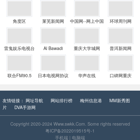
角度区
莱芜新闻网
中国网--网上中国
环球周刊网
雷鬼娱乐电视台
Al Bawadi
重庆大学城网
普洱新闻网
联合FM90.5
日本电视网协议
华声在线
口碑网重庆
会
友情链接：
网址导航
网站排行榜
梅州信息港
MM新秀图
片
DVA手游网
Copyright 2020-2024
Www.swkk.Com
. Some rights reserved
粤ICP备2022019515号-1
手机端
|
电脑端