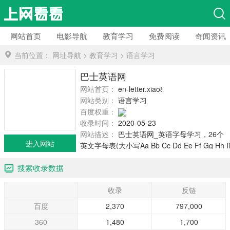
网站首页
电影导航
教育学习
免费阅读
奇闻资讯
当前位置：
网址导航
>
教育学习
>
语言学习
巴士英语网
网站首页：
en-letter.xiao84.com
网站类别：
语言学习
百度权重：
收录时间：
2020-05-23
网站描述：
巴士英语网_英语字母学习，26个
进入网站
英文字母表(大小写Aa Bb Cc Dd Ee Ff Gg Hh Ii
Jj Kk Ll Mm Nn Oo Pp Qq Rr Ss Tt Uu Vv Ww
搜索收录数据
Xx Yy Zz顺序)，26个英语字母歌，英语字母发
音，...
收录
反链
百度
2,370
797,000
360
1,480
1,700