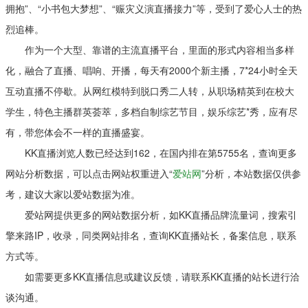
拥抱”、“小书包大梦想”、“赈灾义演直播接力”等，受到了爱心人士的热
烈追棒。
作为一个大型、靠谱的主流直播平台，里面的形式内容相当多样
化，融合了直播、唱响、开播，每天有2000个新主播，7*24小时全天
互动直播不停歇。从网红模特到脱口秀二人转，从职场精英到在校大
学生，特色主播群英荟萃，多档自制综艺节目，娱乐综艺*秀，应有尽
有，带您体会不一样的直播盛宴。
KK直播浏览人数已经达到162，在国内排在第5755名，查询更多
网站分析数据，可以点击网站权重进入“
爱站网
”分析，本站数据仅供参
考，建议大家以爱站数据为准。
爱站网提供更多的网站数据分析，如KK直播品牌流量词，搜索引
擎来路IP，收录，同类网站排名，查询KK直播站长，备案信息，联系
方式等。
如需要更多KK直播信息或建议反馈，请联系KK直播的站长进行洽
谈沟通。