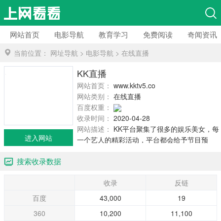
网站首页
电影导航
教育学习
免费阅读
奇闻资讯
当前位置：
网址导航
>
电影导航
>
在线直播
KK直播
网站首页：
www.kktv5.com
网站类别：
在线直播
百度权重：
收录时间：
2020-04-28
网站描述：
KK平台聚集了很多的娱乐美女，每
进入网站
一个艺人的精彩活动，平台都会给予节目预
告，让用户绝不错过任何精彩活动。当然KK平
搜索收录数据
台的最大庆典就是KK年度盛典，这样的大型庆
典千万不能错过哦！
收录
反链
百度
43,000
19
360
10,200
11,100