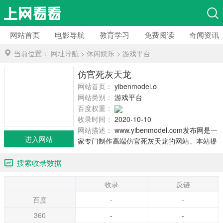
网站首页
电影导航
教育学习
免费阅读
奇闻资讯
当前位置：
网址导航
>
休闲娱乐
>
游戏平台
仿官死灰天龙
网站首页：
yibenmodel.com
网站类别：
游戏平台
百度权重：
收录时间：
2020-10-10
网站描述：
www.yibenmodel.com发布网是一
进入网站
家专门制作高端仿官死灰天龙的网站。本站提
供各类版本，其中包括超级宝石版天龙八部、
搜索收录数据
无毒天龙八部和天龙八部百宝箱等，多元素，
多创新，欢迎...
收录
反链
百度
-
-
360
-
-