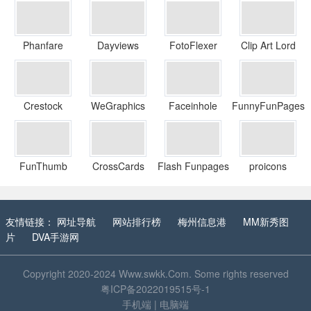
Phanfare
Dayviews
FotoFlexer
Clip Art Lord
Crestock
WeGraphics
Faceinhole
FunnyFunPages
FunThumb
CrossCards
Flash Funpages
proicons
友情链接：
网址导航
网站排行榜
梅州信息港
MM新秀图
片
DVA手游网
Copyright 2020-2024
Www.swkk.Com
. Some rights reserved
粤ICP备2022019515号-1
手机端
|
电脑端