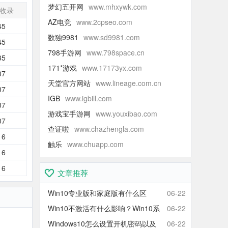
梦幻五开网
www.mhxywk.com
收录
AZ电竞
www.2cpseo.com
45
数独9981
www.sd9981.com
45
798手游网
www.798space.cn
35
171*游戏
www.17173yx.com
07
天堂官方网站
www.lineage.com.cn
07
IGB
www.igbill.com
07
游戏宝手游网
www.youxibao.com
07
查证啦
www.chazhengla.com
16
触乐
www.chuapp.com
16
16
文章推荐
Win10专业版和家庭版有什么区
06-22
别？Win10家庭版和专业版区别对
Win10不激活有什么影响？Win10系
06-22
比
统不激活可以使用吗？会卡吗？
Windows10怎么设置开机密码以及
06-22