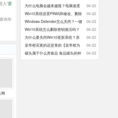
进入“
爱
取消开机密码的方法
为什么电脑会越来越慢？电脑速度
06-22
慢的原因分析及终极解决方法
Win10系统设置PIN码和修改、删除
06-22
查询华
取消PIN码的方法
Windows Defender怎么关闭？一键
06-22
彻底关闭Windows Defender方法
Win10系统怎么删除密钥激活码？
06-22
Win10卸载激活密钥的操作方法
为什么要关闭Win10更新系统？亲
06-22
测有效的Win10关闭自动更新方法
皇帝柑买黄的还是青的【皇帝柑为
06-22
什么青的还那么甜】
罐头属于什么类食品 食品罐头的种
06-22
类有哪些
生网