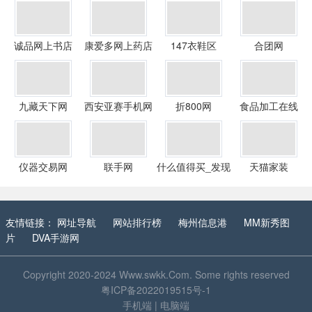
诚品网上书店
康爱多网上药店
147衣鞋区
合团网
九藏天下网
西安亚赛手机网
折800网
食品加工在线
仪器交易网
联手网
什么值得买_发现
天猫家装
频道
友情链接：
网址导航
网站排行榜
梅州信息港
MM新秀图
片
DVA手游网
Copyright 2020-2024
Www.swkk.Com
. Some rights reserved
粤ICP备2022019515号-1
手机端
|
电脑端