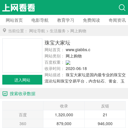
网站首页
电影导航
教育学习
免费阅读
奇闻资讯
当前位置：
网址导航
>
生活服务
>
网上购物
珠宝大家坛
网站首页：
www.giabbs.com
网站类别：
网上购物
百度权重：
收录时间：
2020-06-18
网站描述：
珠宝大家坛是国内最专业的珠宝交
进入网站
流论坛和珠宝交易平台，内含钻石、黄金、玉
石、翡翠、和田玉、水晶、宝石、银饰等专业
搜索收录数据
板块，并提供各大珠宝公司今日金价和国际钻
石价格表。
收录
反链
百度
1,320,000
21
360
879,000
946,000