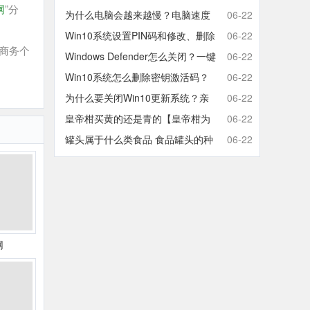
网
”分
取消开机密码的方法
为什么电脑会越来越慢？电脑速度
06-22
慢的原因分析及终极解决方法
Win10系统设置PIN码和修改、删除
06-22
商务个
取消PIN码的方法
Windows Defender怎么关闭？一键
06-22
彻底关闭Windows Defender方法
Win10系统怎么删除密钥激活码？
06-22
Win10卸载激活密钥的操作方法
为什么要关闭Win10更新系统？亲
06-22
测有效的Win10关闭自动更新方法
皇帝柑买黄的还是青的【皇帝柑为
06-22
什么青的还那么甜】
罐头属于什么类食品 食品罐头的种
06-22
类有哪些
网