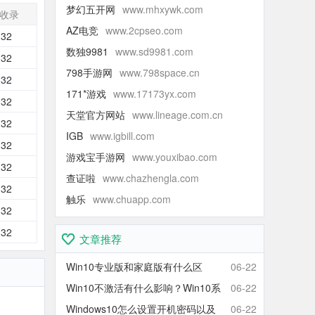
梦幻五开网
www.mhxywk.com
收录
AZ电竞
www.2cpseo.com
132
数独9981
www.sd9981.com
132
798手游网
www.798space.cn
132
171*游戏
www.17173yx.com
132
天堂官方网站
www.lineage.com.cn
132
IGB
www.igbill.com
132
游戏宝手游网
www.youxibao.com
132
查证啦
www.chazhengla.com
132
触乐
www.chuapp.com
132
132
文章推荐
Win10专业版和家庭版有什么区
06-22
别？Win10家庭版和专业版区别对
Win10不激活有什么影响？Win10系
06-22
比
统不激活可以使用吗？会卡吗？
Windows10怎么设置开机密码以及
06-22