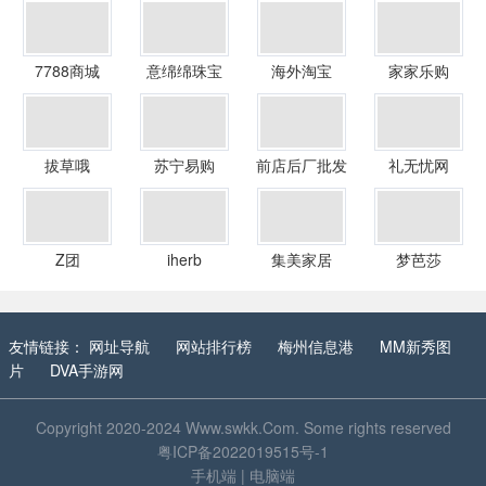
7788商城
意绵绵珠宝
海外淘宝
家家乐购
拔草哦
苏宁易购
前店后厂批发
礼无忧网
Z团
iherb
集美家居
梦芭莎
友情链接：
网址导航
网站排行榜
梅州信息港
MM新秀图
片
DVA手游网
Copyright 2020-2024
Www.swkk.Com
. Some rights reserved
粤ICP备2022019515号-1
手机端
|
电脑端