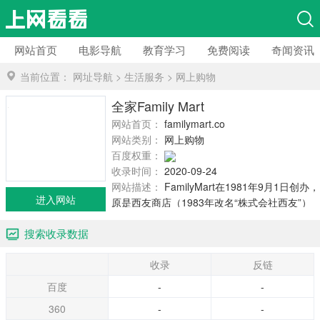
网站首页
电影导航
教育学习
免费阅读
奇闻资讯
当前位置：
网址导航
>
生活服务
>
网上购物
全家Family Mart
网站首页：
familymart.com.cn
网站类别：
网上购物
百度权重：
收录时间：
2020-09-24
网站描述：
FamilyMart在1981年9月1日创办，
进入网站
原是西友商店（1983年改名“株式会社西友”）
子公司，在中国叫做全家。自1972年成立42年
搜索收录数据
以来，已成为亚洲大国际连锁便利店之一，其
服务网点...
收录
反链
百度
-
-
360
-
-