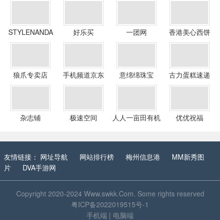
STYLENANDA
好乐买
一团网
香港美心西饼
中文官网
狼爪专卖店
手机频道京东
意绵绵珠宝
古力蛋糕速递
杂志铺
极速空间
人人一亩田有机
优优祝福
农庄官方网站
友情链接：
网址导航
网站排行榜
梅州信息港
MM新秀图
片
DVA手游网
Copyright 2020-2024
Www.swkk.Com
. Some rights reserved
粤ICP备2022019515号-1
手机端
|
电脑端