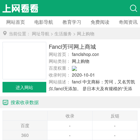
网站首页
电影导航
教育学习
免费阅读
奇闻资讯
当前位置：
网址导航
>
生活服务
>
网上购物
Fancl芳珂网上商城
网站首页：
fanclshop.com
网站类别：
网上购物
百度权重：
收录时间：
2020-10-01
网站描述：
fancl 中文商标：芳珂，又名芳凯
进入网站
尔,fancl无添加。 是日本大及有规模的“无添
加”护肤及健康食品品牌.成立于1980年的
搜索收录数据
fancl，拥有世界尖端的科研和生产技术，研制
出有别于一般...
收录
反链
百度
-
-
360
-
-