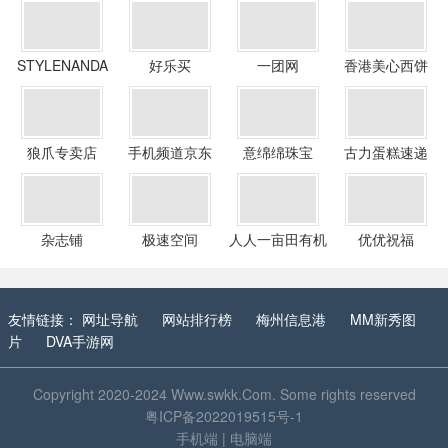
STYLENANDA
好乐买
一团网
香港美心西饼
中文官网
狼爪专卖店
手机频道京东
意绵绵珠宝
古力蛋糕速递
杂志铺
极速空间
人人一亩田有机
优优祝福
农庄官方网站
友情链接：
网址导航
网站排行榜
梅州信息港
MM新秀图
片
DVA手游网
Copyright 2020-2024
Www.swkk.Com
. Some rights reserved
粤ICP备2022019515号-1
手机端
|
电脑端