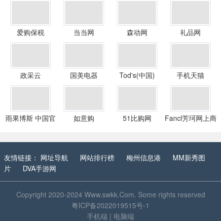
爱购保税
当当网
森动网
礼品网
政采云
国美电器
Tod's(中国)
手机天猫
雨果博斯 中国官
如意购
51比购网
Fancl芳珂网上商
网
城
友情链接：
网址导航
网站排行榜
梅州信息港
MM新秀图
片
DVA手游网
Copyright 2020-2024
Www.swkk.Com
. Some rights reserved
粤ICP备2022019515号-1
手机端
|
电脑端