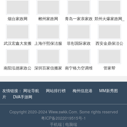
烟台家政网
郴州家政网
青岛一家亲家政
郑州火爆家政网_
保洁服务公司
郑州保姆_郑州月
嫂
武汉宏鑫大发搬
上海仟熙保洁服
菲彤国际家政
西安金鼎保洁公
家有限公司
务有限公司
司
南阳泓德家政公
深圳百家信搬家
南宁格力空调维
管家帮
司
公司
修
友情链接：
网址导航
网站排行榜
梅州信息港
MM新秀图
片
DVA手游网
Copyright 2020-2024
Www.swkk.Com
. Some rights reserved
粤ICP备2022019515号-1
手机端
|
电脑端