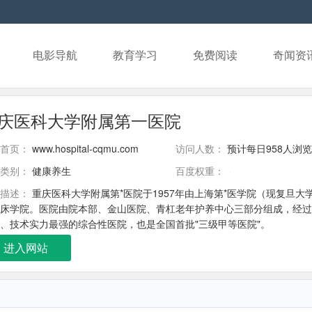
电影导航
教育学习
免费阅读
奇闻资
庆医科大学附属第一医院
首页：
www.hospital-cqmu.com
访问人数：
预计每日958人浏览
类别：
健康养生
百度权重：
描述：
重庆医科大学附属第*医院于1957年由上海第*医学院（现复旦大
床学院。医院由院本部、金山医院、青杠老年护养中心三部分组成，经过5
、技术实力最强的综合性医院，也是全国首批"三级甲等医院"。
进入网站