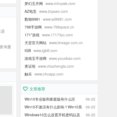
梦幻五开网
www.mhxywk.com
AZ电竞
www.2cpseo.com
数独9981
www.sd9981.com
798手游网
www.798space.cn
重进
171*游戏
www.17173yx.com
天堂官方网站
www.lineage.com.cn
查询重
IGB
www.igbill.com
游戏宝手游网
www.youxibao.com
查证啦
www.chazhengla.com
触乐
www.chuapp.com
文章推荐
Win10专业版和家庭版有什么区
06-22
别？Win10家庭版和专业版区别对
Win10不激活有什么影响？Win10系
06-22
比
统不激活可以使用吗？会卡吗？
Windows10怎么设置开机密码以及
06-22