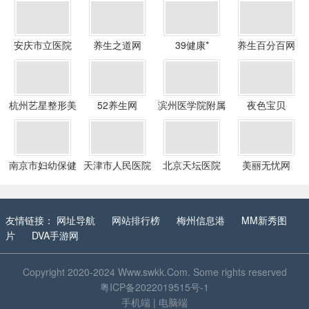
安庆市立医院
养生之道网
39健康*
养生百分百网
杭州艺星整形美
52养生网
滨州医学院附属
夜色宝贝
容医院
医院
南京市妇幼保健
天津市人民医院
北京天坛医院
美丽无忧网
院
友情链接：
网址导航
网站排行榜
梅州信息港
MM新秀图
片
DVA手游网
Copyright 2020-2024
Www.swkk.Com
. Some rights reserved
粤ICP备2022019515号-1
手机端
|
电脑端