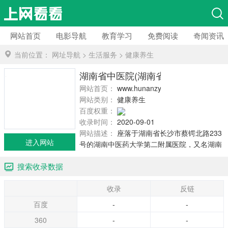
网站首页
电影导航
教育学习
免费阅读
奇闻资讯
当前位置：
网址导航
>
生活服务
>
健康养生
湖南省中医院(湖南省中医
网站首页：
www.hunanzy.com
网站类别：
健康养生
百度权重：
收录时间：
2020-09-01
网站描述：
座落于湖南省长沙市蔡锷北路233
进入网站
号的湖南中医药大学第二附属医院，又名湖南
省中医院，是湖南省一家省级中医名院，其前
搜索收录数据
身是创建于1934年的湘省国医院。素有“湖湘中
医发祥地”、“三湘名医之摇篮”誉称。属国家三
收录
反链
级甲等中医医院，是省内集医疗、保健、教
学、科研于一体的中医龙头医院之*。
百度
-
-
360
-
-