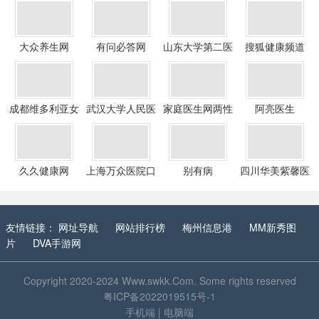
大众养生网
有问必答网
山东大学第二医
搜狐健康频道
院
成都维多利亚女
武汉大学人民医
家庭医生网两性
阿亮医生
子医院
院
健康
久久健康网
上海万众医院口
别有病
四川华美紫馨医
腔医学中心
学美容整形医院
友情链接：
网址导航
网站排行榜
梅州信息港
MM新秀图
片
DVA手游网
Copyright 2020-2024
Www.swkk.Com
. Some rights reserved
粤ICP备2022019515号-1
手机端
|
电脑端