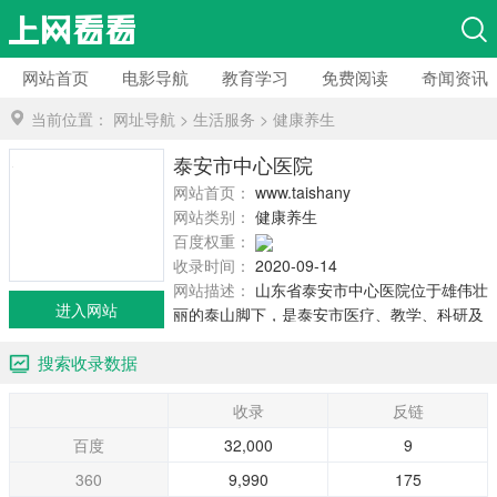
网站首页
电影导航
教育学习
免费阅读
奇闻资讯
当前位置：
网址导航
>
生活服务
>
健康养生
泰安市中心医院
网站首页：
www.taishanyy.com
网站类别：
健康养生
百度权重：
收录时间：
2020-09-14
网站描述：
山东省泰安市中心医院位于雄伟壮
进入网站
丽的泰山脚下，是泰安市医疗、教学、科研及
预防保健中心，泰山医学院附属泰山医院。
搜索收录数据
1993年被评为三级甲等医院。2009年获得
ISO9000质量管理体系认证。医院始建于1948
收录
反链
年。
百度
32,000
9
360
9,990
175