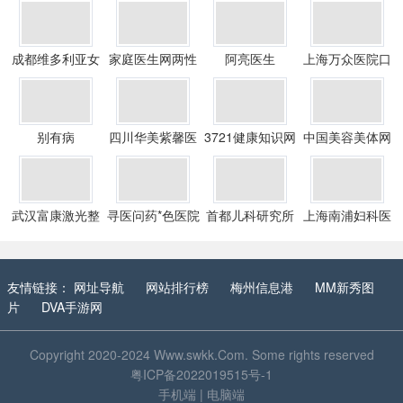
成都维多利亚女
家庭医生网两性
阿亮医生
上海万众医院口
子医院
健康
腔医学中心
别有病
四川华美紫馨医
3721健康知识网
中国美容美体网
学美容整形医院
武汉富康激光整
寻医问药*色医院
首都儿科研究所
上海南浦妇科医
形医院
院
友情链接：
网址导航
网站排行榜
梅州信息港
MM新秀图
片
DVA手游网
Copyright 2020-2024
Www.swkk.Com
. Some rights reserved
粤ICP备2022019515号-1
手机端
|
电脑端