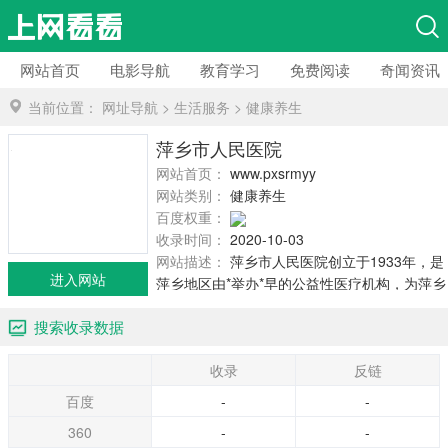
网站首页
电影导航
教育学习
免费阅读
奇闻资讯
当前位置：
网址导航
>
生活服务
>
健康养生
萍乡市人民医院
网站首页：
www.pxsrmyy.cn
网站类别：
健康养生
百度权重：
收录时间：
2020-10-03
网站描述：
萍乡市人民医院创立于1933年，是
进入网站
萍乡地区由*举办*早的公益性医疗机构，为萍乡
市惟一的三级甲等综合医院，是南方医科大学
搜索收录数据
附属萍乡医院，赣南医学院临床医学院。萍乡
市眼耳鼻喉医院、萍乡市肿瘤医院、萍乡市口
收录
反链
腔医院、萍乡市紧急救援中心落户本院，是本
地区医疗、科研、教学、防保及康复中心。
百度
-
-
360
-
-