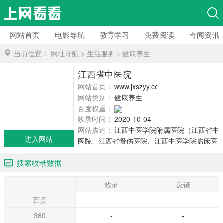
网站首页
电影导航
教育学习
免费阅读
奇闻资讯
当前位置：
网址导航
>
生活服务
>
健康养生
江西省中医院
网站首页：
www.jxszyy.com
网站类别：
健康养生
百度权重：
收录时间：
2020-10-04
网站描述：
江西中医学院附属医院（江西省中
进入网站
医院、江西省骨伤医院、江西中医学院临床医
学院）座落在英雄城南昌，位于市内繁华的八
搜索收录数据
一大道和福州路交汇处，交通极为便利。始建
于1954年，现已发展成一所集医疗、教学、科
收录
反链
研、预防保健、康复于一体的综合性中医院，
是江西省一家“三级甲等中医院”。
百度
-
-
360
-
-