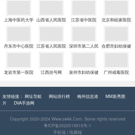
上海中医药大学
山西省人民医院
江苏省中医院
北京和睦家医院
附属曙光医
丹东市中心医院
江苏省人民医院
深圳市第二人民
合肥市妇幼保健
医院
院
龙岩市第一医院
江西挂号网
泉州市妇幼保健
广州戒毒医院
院·儿童医院
友情链接：
网址导航
网站排行榜
梅州信息港
MM新秀图
片
DVA手游网
Copyright 2020-2024
Www.swkk.Com
. Some rights reserved
粤ICP备2022019515号-1
手机端
|
电脑端