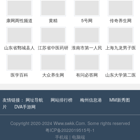
康网两性频道
黄精
5号网
传奇养生网
山东省鄄城县人
江苏省中医药研
淮南市第一人民
上海九龙男子医
民医院
究院
医院
院
医学百科
大众养生网
有问必答网
山东大学第二医
院
友情链接：
网址导航
网站排行榜
梅州信息港
MM新秀图
片
DVA手游网
Copyright 2020-2024
Www.swkk.Com
. Some rights reserved
粤ICP备2022019515号-1
手机端
|
电脑端