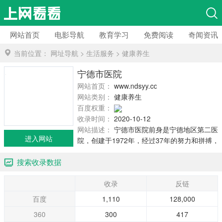
网站首页
电影导航
教育学习
免费阅读
奇闻资讯
当前位置：
网址导航
>
生活服务
>
健康养生
宁德市医院
网站首页：
www.ndsyy.com
网站类别：
健康养生
百度权重：
收录时间：
2020-10-12
网站描述：
宁德市医院前身是宁德地区第二医
进入网站
院，创建于1972年，经过37年的努力和拼搏，
医院从小到大，从弱到强，至今已发展成为一
搜索收录数据
所集医疗护理、教学科研、保健康复为一体的
三级乙等综合性医院。
收录
反链
百度
1,110
128,000
360
300
417