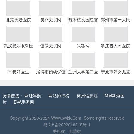
北京天坛医院
美丽无忧网
雍禾植发医院官
郑州市第一人民
网
医院
武汉爱尔眼科医
健康无忧网
呆狐网
浙江省人民医院
院
平安好医生
淄博市妇幼保健
兰州大学第二医
宁波市妇女儿童
院
院
医院
友情链接：
网址导航
网站排行榜
梅州信息港
MM新秀图
片
DVA手游网
Copyright 2020-2024
Www.swkk.Com
. Some rights reserved
粤ICP备2022019515号-1
手机端
|
电脑端