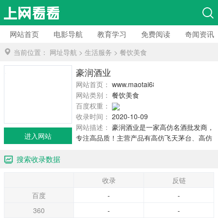
网站首页
电影导航
教育学习
免费阅读
奇闻资讯
当前位置：
网址导航
>
生活服务
>
餐饮美食
豪润酒业
网站首页：
www.maotai688.com
网站类别：
餐饮美食
百度权重：
收录时间：
2020-10-09
网站描述：
豪润酒业是一家高仿名酒批发商，
进入网站
专注高品质！主营产品有高仿飞天茅台、高仿
国窖15*、高仿五粮液、高仿茅台年份酒、高仿
搜索收录数据
茅台生肖酒等。支持各种高仿名酒批发货到付
款，支持防伪验证，支持退换货，精仿茅台可
收录
反链
以喝出来吗？高仿茅台多少钱一瓶？欢迎加微
信了解更多详情。
百度
-
-
360
-
-