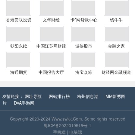
香港安联投资
文华财经
卡*网贷款中心
钱牛牛
朝阳永续
中国江苏网财经
游侠股市
金融之家
频道
海通期货
中国报告大厅
淘宝众筹
财经网金融频道
友情链接：
网址导航
网站排行榜
梅州信息港
MM新秀图
片
DVA手游网
Copyright 2020-2024
Www.swkk.Com
. Some rights reserved
粤ICP备2022019515号-1
手机端
|
电脑端