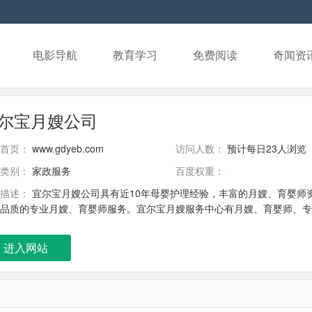
电影导航
教育学习
免费阅读
奇闻资
尔宝月嫂公司
首页：
www.gdyeb.com
访问人数：
预计每日23人浏览
类别：
家政服务
百度权重：
描述：
宜尔宝月嫂公司具有近10年母婴护理经验，丰富的月嫂、育婴师
品质的专业月嫂、育婴师服务。宜尔宝月嫂服务中心有月嫂、育婴师、专
进入网站