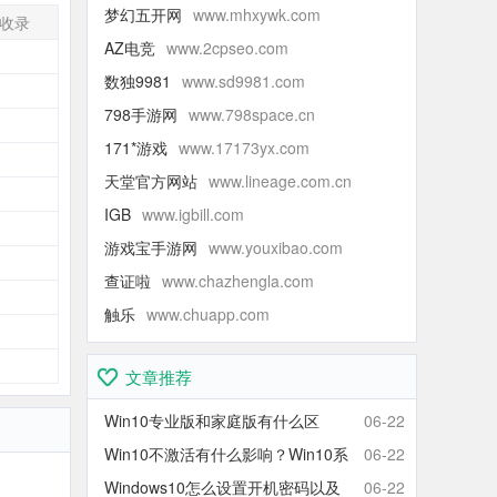
梦幻五开网
www.mhxywk.com
收录
AZ电竞
www.2cpseo.com
-
数独9981
www.sd9981.com
-
798手游网
www.798space.cn
-
171*游戏
www.17173yx.com
-
天堂官方网站
www.lineage.com.cn
-
IGB
www.igbill.com
-
游戏宝手游网
www.youxibao.com
-
查证啦
www.chazhengla.com
-
触乐
www.chuapp.com
-
-
文章推荐
Win10专业版和家庭版有什么区
06-22
别？Win10家庭版和专业版区别对
Win10不激活有什么影响？Win10系
06-22
比
统不激活可以使用吗？会卡吗？
Windows10怎么设置开机密码以及
06-22