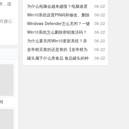
考，建
取消开机密码的方法
为什么电脑会越来越慢？电脑速度
06-22
慢的原因分析及终极解决方法
Win10系统设置PIN码和修改、删除
06-22
月嫂公
取消PIN码的方法
Windows Defender怎么关闭？一键
06-22
彻底关闭Windows Defender方法
Win10系统怎么删除密钥激活码？
06-22
Win10卸载激活密钥的操作方法
为什么要关闭Win10更新系统？亲
06-22
测有效的Win10关闭自动更新方法
皇帝柑买黄的还是青的【皇帝柑为
06-22
什么青的还那么甜】
罐头属于什么类食品 食品罐头的种
06-22
类有哪些
司