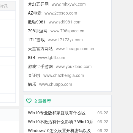
梦幻五开网
www.mhxywk.com
收录
AZ电竞
www.2cpseo.com
-
数独9981
www.sd9981.com
-
798手游网
www.798space.cn
-
171*游戏
www.17173yx.com
-
天堂官方网站
www.lineage.com.cn
-
IGB
www.igbill.com
-
游戏宝手游网
www.youxibao.com
-
查证啦
www.chazhengla.com
-
触乐
www.chuapp.com
-
-
文章推荐
Win10专业版和家庭版有什么区
06-22
别？Win10家庭版和专业版区别对
Win10不激活有什么影响？Win10系
06-22
比
统不激活可以使用吗？会卡吗？
Windows10怎么设置开机密码以及
06-22