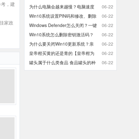
参考，建
取消开机密码的方法
为什么电脑会越来越慢？电脑速度
06-22
慢的原因分析及终极解决方法
Win10系统设置PIN码和修改、删除
06-22
佳家政
取消PIN码的方法
Windows Defender怎么关闭？一键
06-22
彻底关闭Windows Defender方法
Win10系统怎么删除密钥激活码？
06-22
Win10卸载激活密钥的操作方法
为什么要关闭Win10更新系统？亲
06-22
测有效的Win10关闭自动更新方法
皇帝柑买黄的还是青的【皇帝柑为
06-22
什么青的还那么甜】
罐头属于什么类食品 食品罐头的种
06-22
类有哪些