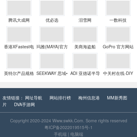
腾讯大成网
优必选
泪雪网
一数科技
香港XFastest电
玛雅(MAYA)官方
美商海盗船
GoPro 官方网站
脑领域
网站
英特尔产品规格
SEEKWAY 思域•
ADI 亚德诺半导
中关村在线-DIY
彩立方
体
硬件频
友情链接：
网址导航
网站排行榜
梅州信息港
MM新秀图
片
DVA手游网
Copyright 2020-2024
Www.swkk.Com
. Some rights reserved
粤ICP备2022019515号-1
手机端
|
电脑端