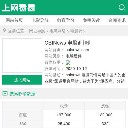
网站首页
电影导航
教育学习
免费阅读
奇闻资讯
当前位置：
网址导航
>
电脑网络
>
电脑硬件
CBINews 电脑商情网
网站首页：
cbinews.com
网站类别：
电脑硬件
百度权重：
收录时间：
2020-10-12
网站描述：
cbinews 电脑商情网是中国大的企
进入网站
业级it渠道垂直网站，致力于为it供应商、分销
商、系统集成商、isv、经销商、增值经销商、
搜索收录数据
*r、零售商提供全面渠道资讯和数据服务。电脑
商情...
收录
反链
百度
197,000
122,000
360
25,400
332