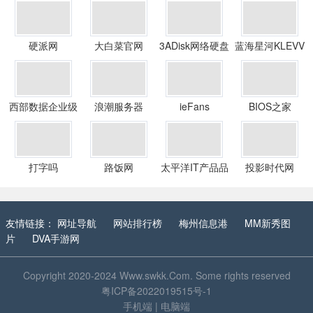
硬派网
大白菜官网
3ADisk网络硬盘
蓝海星河KLEVV
科赋中国区总代
西部数据企业级
浪潮服务器
ieFans
BIOS之家
硬盘总代理商
打字吗
路饭网
太平洋IT产品品
投影时代网
牌大全
友情链接：
网址导航
网站排行榜
梅州信息港
MM新秀图
片
DVA手游网
Copyright 2020-2024
Www.swkk.Com
. Some rights reserved
粤ICP备2022019515号-1
手机端
|
电脑端