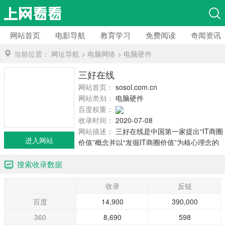
网站首页
电影导航
教育学习
免费阅读
奇闻资讯
当前位置：
网址导航
>
电脑网络
>
电脑硬件
三好在线
网站首页：
sosol.com.cn
网站类别：
电脑硬件
百度权重：
收录时间：
2020-07-08
网站描述：
三好在线是中国第一家提出“IT商圈
进入网站
价值”概念并以“发掘IT商圈价值”为核心理念的
新媒体,领先的IT信息与商务门户,包括新闻,行
搜索收录数据
情,导购,评测,特色专栏,三好电视,三好汽车等
40...
收录
反链
百度
14,900
390,000
360
8,690
598