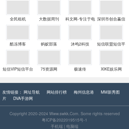
全民租机
大数据周刊
科文网-专注于电
深圳市创合赢信
脑、手机、科技
息咨询有限公司
酷冻博客
蚂蚁部落
沐鸣2科技
短信联盟短信平
台
短信VIP短信平台
75资源网
极速传
XIKE娱乐网
友情链接：
网址导航
网站排行榜
梅州信息港
MM新秀图
片
DVA手游网
Copyright 2020-2024
Www.swkk.Com
. Some rights reserved
粤ICP备2022019515号-1
手机端
|
电脑端