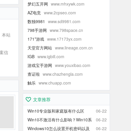
梦幻五开网
www.mhxywk.com
AZ电竞
www.2cpseo.com
数独9981
www.sd9981.com
798手游网
www.798space.cn
，本站
171*游戏
www.17173yx.com
天堂官方网站
www.lineage.com.cn
案信
IGB
www.igbill.com
游戏宝手游网
www.youxibao.com
查证啦
www.chazhengla.com
触乐
www.chuapp.com
文章推荐
Win10专业版和家庭版有什么区
06-22
别？Win10家庭版和专业版区别对
Win10不激活有什么影响？Win10系
06-22
比
统不激活可以使用吗？会卡吗？
Windows10怎么设置开机密码以及
06-22