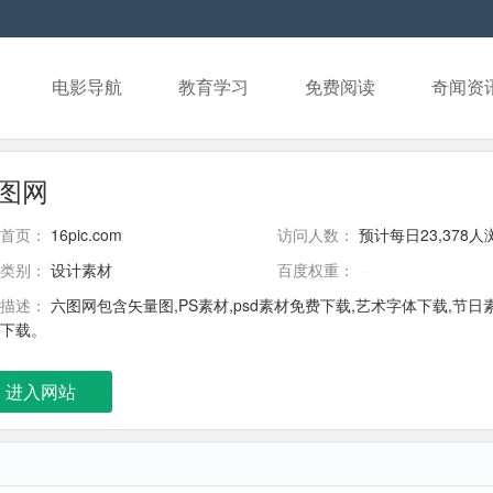
电影导航
教育学习
免费阅读
奇闻资
图网
首页：
16pic.com
访问人数：
预计每日23,378人
类别：
设计素材
百度权重：
描述：
六图网包含矢量图,PS素材,psd素材免费下载,艺术字体下载,节日
下载。
进入网站