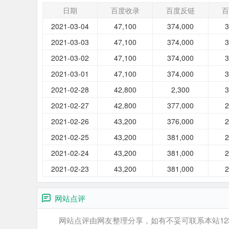
日期
百度收录
百度反链
百
2021-03-04
47,100
374,000
3
2021-03-03
47,100
374,000
3
2021-03-02
47,100
374,000
3
2021-03-01
47,100
374,000
3
2021-02-28
42,800
2,300
3
2021-02-27
42,800
377,000
2
2021-02-26
43,200
376,000
2
2021-02-25
43,200
381,000
2
2021-02-24
43,200
381,000
2
2021-02-23
43,200
381,000
2
网站点评
网站点评由网友整理分享，如有不妥可联系本站12345