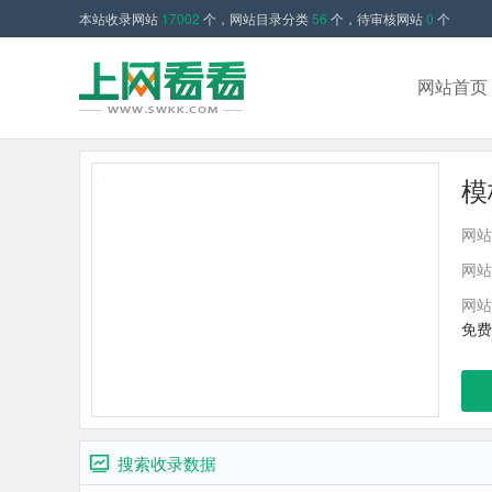
本站收录网站
17002
个，网站目录分类
56
个，待审核网站
0
个
网站首页
模
网站
网站
网站
免费
搜索收录数据