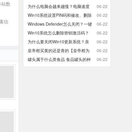
本站数
取消开机密码的方法
为什么电脑会越来越慢？电脑速度
06-22
慢的原因分析及终极解决方法
Win10系统设置PIN码和修改、删除
06-22
案信
取消PIN码的方法
Windows Defender怎么关闭？一键
06-22
彻底关闭Windows Defender方法
Win10系统怎么删除密钥激活码？
06-22
Win10卸载激活密钥的操作方法
为什么要关闭Win10更新系统？亲
06-22
测有效的Win10关闭自动更新方法
皇帝柑买黄的还是青的【皇帝柑为
06-22
什么青的还那么甜】
罐头属于什么类食品 食品罐头的种
06-22
类有哪些