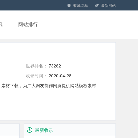
收藏网站
最新网站
讯
网站排行
世界排名：
73282
收录时间：
2020-04-28
计素材下载，为广大网友制作网页提供网站模板素材
最新收录