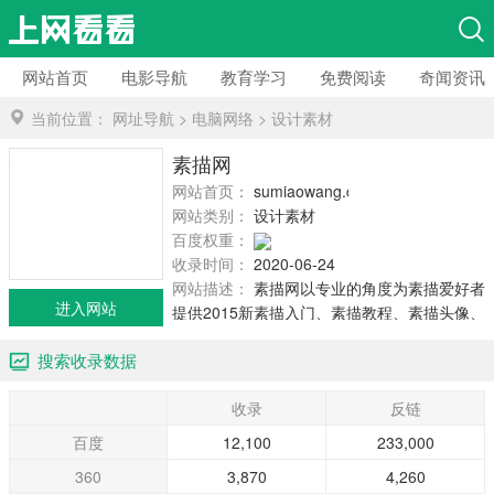
网站首页
电影导航
教育学习
免费阅读
奇闻资讯
当前位置：
网址导航
>
电脑网络
>
设计素材
素描网
网站首页：
sumiaowang.com
网站类别：
设计素材
百度权重：
收录时间：
2020-06-24
网站描述：
素描网以专业的角度为素描爱好者
进入网站
提供2015新素描入门、素描教程、素描头像、
素描静物、素描石膏像、素描几何体、素描的
搜索收录数据
诀窍等素描图片、素描画、铅笔画及素描视
频。
收录
反链
百度
12,100
233,000
360
3,870
4,260