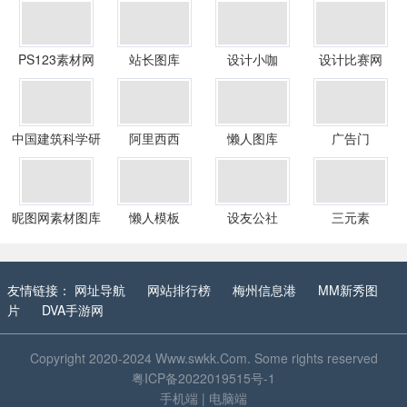
PS123素材网
站长图库
设计小咖
设计比赛网
中国建筑科学研
阿里西西
懒人图库
广告门
究院建研科技股
份有限公司设计
软件事业部
昵图网素材图库
懒人模板
设友公社
三元素
友情链接：
网址导航
网站排行榜
梅州信息港
MM新秀图
片
DVA手游网
Copyright 2020-2024
Www.swkk.Com
. Some rights reserved
粤ICP备2022019515号-1
手机端
|
电脑端