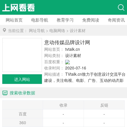
网站首页
电影导航
教育学习
免费阅读
奇闻资讯
当前位置：
网址导航
>
电脑网络
>
设计素材
意动传媒品牌设计网
网站首页：
tvtalk.cn
网站类别：
设计素材
百度权重：
收录时间：
2020-07-16
网站描述：
TVtalk.cn致力于创意设计交流平台
进入网站
建设，关注电视、电影、广告、互动的动态影
像创意相关领域行业动态，提供影视动画、影
搜索收录数据
视制作、影视后期、TVC广告、电视包装、栏
目包装、频...
收录
反链
百度
-
-
360
-
-