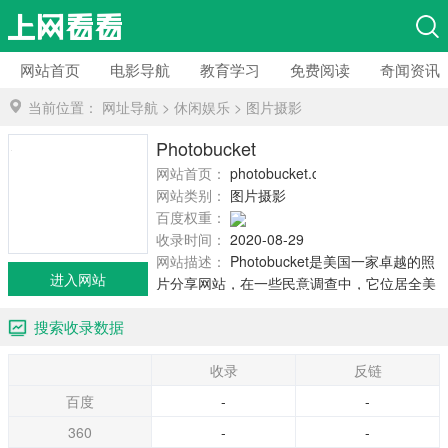
网站首页
电影导航
教育学习
免费阅读
奇闻资讯
当前位置：
网址导航
>
休闲娱乐
>
图片摄影
Photobucket
网站首页：
photobucket.com
网站类别：
图片摄影
百度权重：
收录时间：
2020-08-29
网站描述：
Photobucket是美国一家卓越的照
进入网站
片分享网站，在一些民意调查中，它位居全美
第一。如果您想方便简单地和亲朋好友分享照
搜索收录数据
片，那就选择Photobucket，它不会让你失望。
收录
反链
百度
-
-
360
-
-