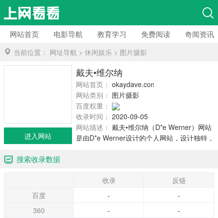
网站首页
电影导航
教育学习
免费阅读
奇闻资讯
当前位置：
网址导航
>
休闲娱乐
>
图片摄影
戴夫•维尔纳
网站首页：
okaydave.com
网站类别：
图片摄影
百度权重：
收录时间：
2020-09-05
网站描述：
戴夫•维尔纳（D*e Werner）网站
进入网站
是由D*e Werner设计的个人网站，设计独特，
不但使用Flash制作了作品页，还通过影片（更
搜索收录数据
有力的声音和背景内容）来向用户介绍他的个
人故事，旨突出他的特色工作。网站犹如告示
收录
反链
牌，点击任何一张照片就会随之出现有趣的视
频影像，乐趣无穷。
百度
-
-
360
-
-