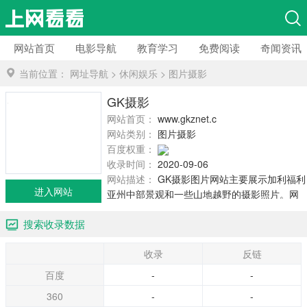
网站首页
电影导航
教育学习
免费阅读
奇闻资讯
当前位置：
网址导航
>
休闲娱乐
>
图片摄影
GK摄影
网站首页：
www.gkznet.com
网站类别：
图片摄影
百度权重：
收录时间：
2020-09-06
网站描述：
GK摄影图片网站主要展示加利福利
进入网站
亚州中部景观和一些山地越野的摄影照片。网
站的目录分类为：自然景观、城市风景、黑白
搜索收录数据
照片、骑行图片、日落、动物/植物、树木等。
在这里，你能领略到美国西部的无限风光。
收录
反链
百度
-
-
360
-
-