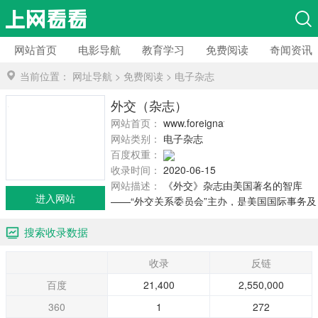
网站首页
电影导航
教育学习
免费阅读
奇闻资讯
当前位置：
网址导航
>
免费阅读
>
电子杂志
外交（杂志）
网站首页：
www.foreignaffairs.com
网站类别：
电子杂志
百度权重：
收录时间：
2020-06-15
网站描述：
《外交》杂志由美国著名的智库
进入网站
——“外交关系委员会”主办，是美国国际事务及
外交政策研究领域最权威、影响力最大的学术
搜索收录数据
杂志之一。该杂志于1922年开始出版，20世纪
40年代，曾刊登乔治•凯南的文章，揭开了冷战
收录
反链
的帷幕。2006年3月，美国学者凯尔•莱伯和达
丽尔•普列斯在《外交》上发表文章表示美国拥
百度
21,400
2,550,000
有一次性突击摧毁中、俄两国的核力量而不受
360
1
272
反击的能力，在俄罗斯军政界引起轩然大波。