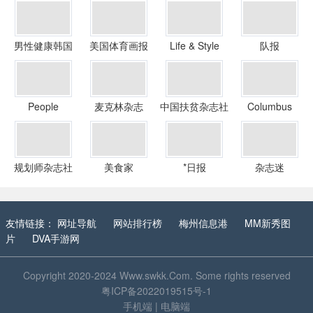
男性健康韩国
美国体育画报
Life & Style
队报
People
麦克林杂志
中国扶贫杂志社
Columbus
StyleWatch
Parent
规划师杂志社
美食家
*日报
杂志迷
友情链接：
网址导航
网站排行榜
梅州信息港
MM新秀图
片
DVA手游网
Copyright 2020-2024
Www.swkk.Com
. Some rights reserved
粤ICP备2022019515号-1
手机端
|
电脑端