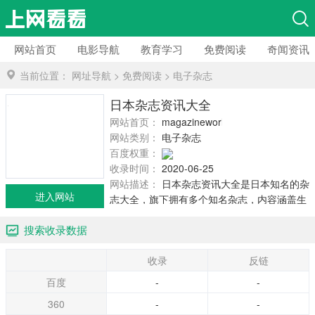
网站首页
电影导航
教育学习
免费阅读
奇闻资讯
当前位置：
网址导航
>
免费阅读
>
电子杂志
日本杂志资讯大全
网站首页：
magazineworld.jp
网站类别：
电子杂志
百度权重：
收录时间：
2020-06-25
网站描述：
日本杂志资讯大全是日本知名的杂
进入网站
志大全，旗下拥有多个知名杂志，内容涵盖生
活、美食、设计、时尚等方面，其知名的杂志
搜索收录数据
有：《*AN》、《Ginza》、《Popeye》、
《Brutus》、《CasaBrutus》、《TarZan 》和
收录
反链
《HaNaKo》等。
百度
-
-
360
-
-