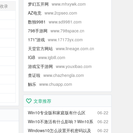
梦幻五开网
www.mhxywk.com
收录
AZ电竞
www.2cpseo.com
-
数独9981
www.sd9981.com
-
798手游网
www.798space.cn
-
171*游戏
www.17173yx.com
-
天堂官方网站
www.lineage.com.cn
-
IGB
www.igbill.com
-
游戏宝手游网
www.youxibao.com
-
查证啦
www.chazhengla.com
-
触乐
www.chuapp.com
-
-
文章推荐
Win10专业版和家庭版有什么区
06-22
别？Win10家庭版和专业版区别对
Win10不激活有什么影响？Win10系
06-22
比
统不激活可以使用吗？会卡吗？
Windows10怎么设置开机密码以及
06-22