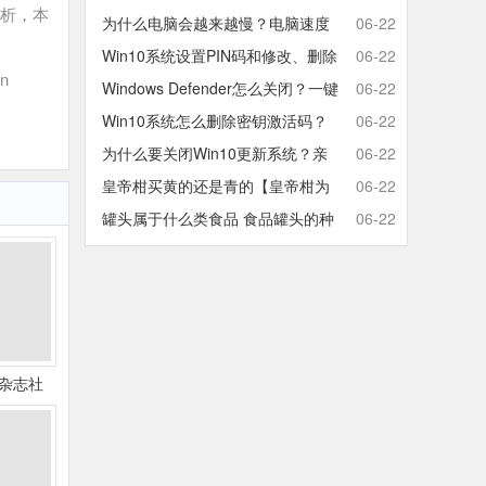
分析，本
取消开机密码的方法
为什么电脑会越来越慢？电脑速度
06-22
慢的原因分析及终极解决方法
Win10系统设置PIN码和修改、删除
06-22
n
取消PIN码的方法
Windows Defender怎么关闭？一键
06-22
彻底关闭Windows Defender方法
Win10系统怎么删除密钥激活码？
06-22
Win10卸载激活密钥的操作方法
为什么要关闭Win10更新系统？亲
06-22
测有效的Win10关闭自动更新方法
皇帝柑买黄的还是青的【皇帝柑为
06-22
什么青的还那么甜】
罐头属于什么类食品 食品罐头的种
06-22
类有哪些
杂志社