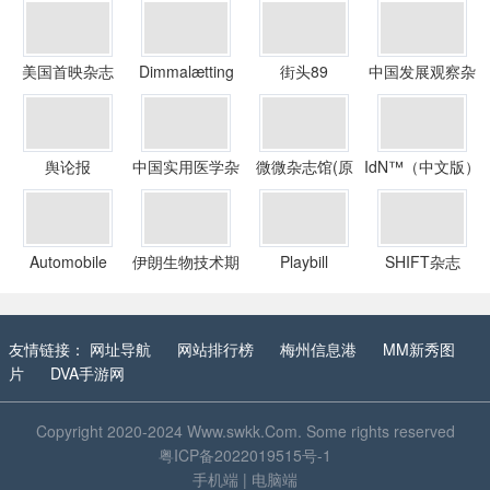
美国首映杂志
Dimmalætting
街头89
中国发展观察杂
志社
舆论报
中国实用医学杂
微微杂志馆(原
IdN™（中文版）
志社
Bucee雜誌館)
Automobile
伊朗生物技术期
Playbill
SHIFT杂志
刊
友情链接：
网址导航
网站排行榜
梅州信息港
MM新秀图
片
DVA手游网
Copyright 2020-2024
Www.swkk.Com
. Some rights reserved
粤ICP备2022019515号-1
手机端
|
电脑端