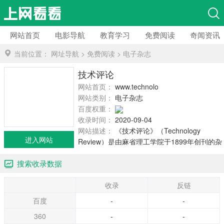
网站首页
电影导航
教育学习
免费阅读
奇闻资讯
当前位置：
网址导航
>
免费阅读
>
电子杂志
技术评论
网站首页：
www.technologyreview.com
网站类别：
电子杂志
百度权重：
收录时间：
2020-09-04
网站描述：
《技术评论》（Technology
进入网站
Review）是由麻省理工学院于1899年创刊的杂
志，侧重报道新兴科技和创新商业，专注于科
搜索收录数据
技的商业化和资本化，目标读者群是高级管理
人员、创业者、投资者、研究员、科学家以及
收录
反链
麻省理工校友等。目前，它拥有英文、中文、
西班牙文、德文等多种不同语言版本，曾屡获
百度
-
-
出版界大奖。
360
-
-