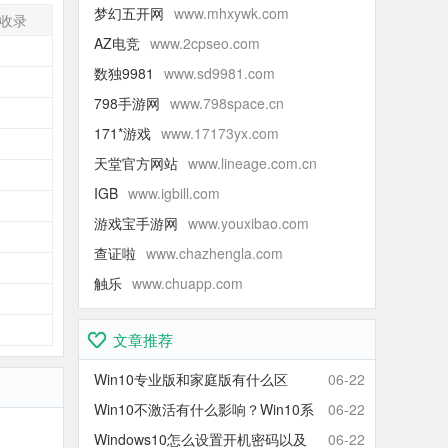
梦幻五开网
www.mhxywk.com
收录
AZ电竞
www.2cpseo.com
-
数独9981
www.sd9981.com
-
798手游网
www.798space.cn
-
171*游戏
www.17173yx.com
-
天堂官方网站
www.lineage.com.cn
-
IGB
www.igbill.com
-
游戏宝手游网
www.youxibao.com
-
查证啦
www.chazhengla.com
-
触乐
www.chuapp.com
-
-
文章推荐
Win10专业版和家庭版有什么区
06-22
别？Win10家庭版和专业版区别对
Win10不激活有什么影响？Win10系
06-22
比
统不激活可以使用吗？会卡吗？
Windows10怎么设置开机密码以及
06-22