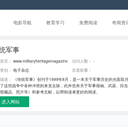
电影导航
教育学习
免费阅读
奇闻资
统军事
首页：
www.militaryheritagemagazine.com
访问人数：
-
类别：
电子杂志
百度权重：
描述：
《传统军事》创刊于1999年8月，是一本关于军事历史的光面
了这些战争中各种冲突的来龙去脉，此外也有关于军事领袖、武器、目击
馆藏品、照片等）和参考文献，以帮助读者更好的阅读。
进入网站