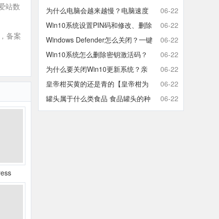
爱站数
取消开机密码的方法
为什么电脑会越来越慢？电脑速度
06-22
慢的原因分析及终极解决方法
Win10系统设置PIN码和修改、删除
06-22
，备案
取消PIN码的方法
Windows Defender怎么关闭？一键
06-22
彻底关闭Windows Defender方法
Win10系统怎么删除密钥激活码？
06-22
Win10卸载激活密钥的操作方法
为什么要关闭Win10更新系统？亲
06-22
测有效的Win10关闭自动更新方法
皇帝柑买黄的还是青的【皇帝柑为
06-22
什么青的还那么甜】
罐头属于什么类食品 食品罐头的种
06-22
类有哪些
ress