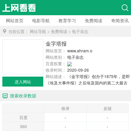
网站首页
电影导航
教育学习
免费阅读
奇闻资讯
当前位置：
网址导航
>
免费阅读
>
电子杂志
金字塔报
网站首页：
www.ahram.org.eg
网站类别：
电子杂志
百度权重：
收录时间：
2020-09-26
网站描述：
《金字塔报》创办于1875年，是即
进入网站
《埃及大事件报》之后埃及国内的第二大最古
老的报纸，也是该国受众面最广泛的日报，在
搜索收录数据
埃及乃至整个中东地区都有巨大的影响力。
《金字塔报》每日出版40个版，周五出50个版
收录
反链
以上，发行量占全埃及报业市场的55%，周五
占到65%。覆盖中东国家、海湾地区。
百度
-
-
360
-
-