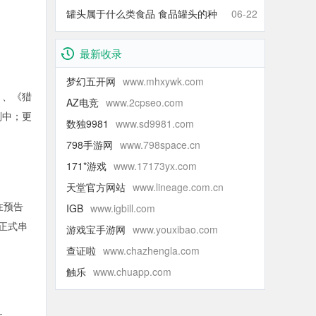
什么青的还那么甜】
罐头属于什么类食品 食品罐头的种
06-22
类有哪些
最新收录
梦幻五开网
www.mhxywk.com
》、《猎
AZ电竞
www.2cpseo.com
划中；更
数独9981
www.sd9981.com
798手游网
www.798space.cn
171*游戏
www.17173yx.com
天堂官方网站
www.lineage.com.cn
在预告
IGB
www.igbill.com
正式串
游戏宝手游网
www.youxibao.com
查证啦
www.chazhengla.com
触乐
www.chuapp.com