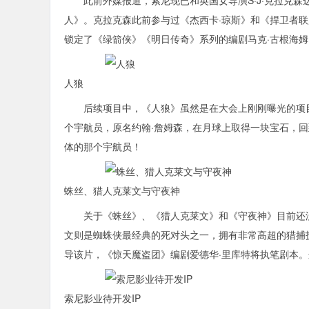
此前外媒报道，索尼现已和英国女导演S·J·克拉克森
人》。克拉克森此前参与过《杰西卡·琼斯》和《捍卫者联
锁定了《绿箭侠》《明日传奇》系列的编剧马克·古根海
人狼
后续项目中，《人狼》虽然是在大会上刚刚曝光的项目，
个宇航员，原名约翰·詹姆森，在月球上取得一块宝石，回
体的那个宇航员！
蛛丝、猎人克莱文与守夜神
关于《蛛丝》、《猎人克莱文》和《守夜神》目前还没
文则是蜘蛛侠最经典的死对头之一，拥有非常高超的猎捕
导该片，《惊天魔盗团》编剧爱德华·里库特将执笔剧本
索尼影业待开发IP