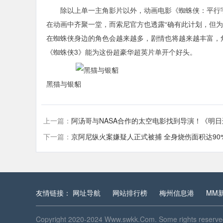
除以上单一主角影片以外，动画电影《蜘蛛侠：平行宇宙
在动画中齐聚一堂，而索尼官方也透露“确有此计划，但为
在蜘蛛侠身边的角色会越来越多，剧情也将越来越丰富，
《蜘蛛侠3》能为这份超豪华超英片单开个好头。
黑猫与银貂
上一篇：
阿汤哥与NASA合作的太空电影找到导演！《明
下一篇：
京阿尼纵火案嫌疑人正式被捕 全身烧伤面积达90
友情链接：
网址导航
网站排行榜
梅州信息港
MM
Copyright 2020-2024
Www.swkk.Com
. Some rights reserv