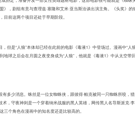
达成协定，准备开发一部女性英雄题材电影，这部电影很可能就是《蜘蛛
盟》，剧组有意与查理兹·塞隆和艾米·亚当斯洽谈出演主角。《头奖》的
姆，目前这两个项目还处于早期阶段。
但是“人狼”本体却已经在此前的电影《毒液1》中登场过。漫画中“人狼
到地球之后会在月圆之夜变身成为“人狼”，他就是《毒液1》中从太空带
有多少消息。蛛丝是一位女蜘蛛侠，跟彼得·帕克被同一只蜘蛛所咬，猎
技术，守夜神则是一个穿着纳米战服的黑人英雄，网传黑人名导斯派克·李
。这三个角色在漫画中的知名度还是比较高的。