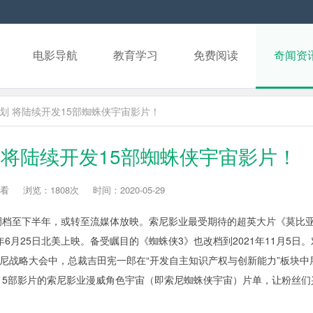
电影导航
教育学习
免费阅读
奇闻资
划 将陆续开发15部蜘蛛侠宇宙影片！
 将陆续开发15部蜘蛛侠宇宙影片！
看
浏览：1808次
时间：2020-05-29
至下半年，或转至流媒体放映。索尼影业最受期待的超英大片《莫比
1年6月25日北美上映。备受瞩目的《蜘蛛侠3》也改档到2021年11月5日
索尼战略大会中，总裁吉田宪一郎在“开发自主知识产权与创新能力”板块中
15部影片的索尼影业漫威角色宇宙（即索尼蜘蛛侠宇宙）片单，让粉丝们