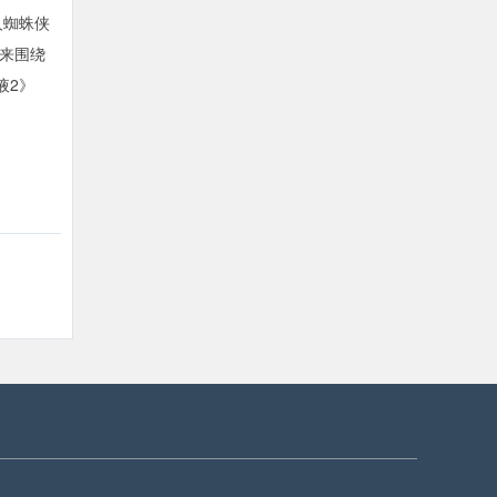
人蜘蛛侠
未来围绕
液2》