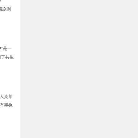
夫
编剧则
”是一
回了共生
人克莱
有望执