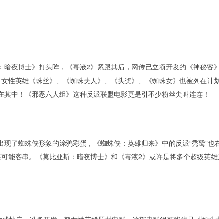
暗夜博士》打头阵，《毒液2》紧跟其后，网传已立项开发的《神秘客
。女性英雄《蛛丝》、《蜘蛛夫人》、《头奖》、《蜘蛛女》也被列在计
在其中！《邪恶六人组》这种反派联盟电影更是引不少粉丝尖叫连连！
了蜘蛛侠形象的涂鸦彩蛋，《蜘蛛侠：英雄归来》中的反派“秃鹫”也
侠可能客串。《莫比亚斯：暗夜博士》和《毒液2》或许是将多个超级英雄