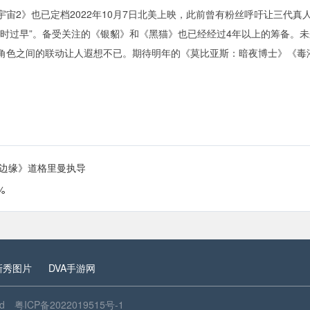
2》也已定档2022年10月7日北美上映，此前曾有粉丝呼吁让三代真
时过早”。备受关注的《银貂》和《黑猫》也已经经过4年以上的筹备。
角色之间的联动让人遐想不已。期待明年的《莫比亚斯：暗夜博士》《毒
日边缘》道格里曼执导
%
新秀图片
DVA手游网
ed
粤ICP备2022019515号-1