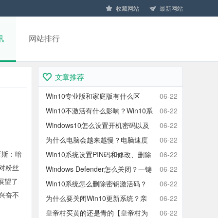
收藏网站
最新网站
讯
网站排行
文章推荐
Win10专业版和家庭版有什么区
06-22
别？Win10家庭版和专业版区别对
Win10不激活有什么影响？Win10系
06-22
比
统不激活可以使用吗？会卡吗？
Windows10怎么设置开机密码以及
06-22
取消开机密码的方法
为什么电脑会越来越慢？电脑速度
06-22
亚斯：暗
慢的原因分析及终极解决方法
Win10系统设置PIN码和修改、删除
06-22
。对粉丝
取消PIN码的方法
Windows Defender怎么关闭？一键
06-22
展望了
彻底关闭Windows Defender方法
Win10系统怎么删除密钥激活码？
06-22
兴奋不
Win10卸载激活密钥的操作方法
为什么要关闭Win10更新系统？亲
06-22
测有效的Win10关闭自动更新方法
皇帝柑买黄的还是青的【皇帝柑为
06-22