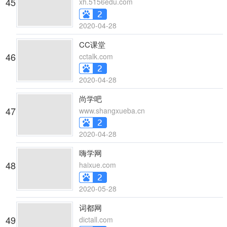
45
xh.5156edu.com
2020-04-28
CC课堂
46
cctalk.com
2020-04-28
尚学吧
47
www.shangxueba.cn
2020-04-28
嗨学网
48
haixue.com
2020-05-28
词都网
49
dictall.com