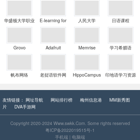
华盛顿大学职业
E-learning for
人民大学
日语课程
与继续教育
kids
Grovo
Adafruit
Memrise
学习希腊语
Learning System
帆布网络
老挝语软件网
HippoCampus
印地语学习资源
友情链接：
网址导航
网站排行榜
梅州信息港
MM新秀图
片
DVA手游网
Copyright 2020-2024
Www.swkk.Com
. Some rights reserved
粤ICP备2022019515号-1
手机端
|
电脑端