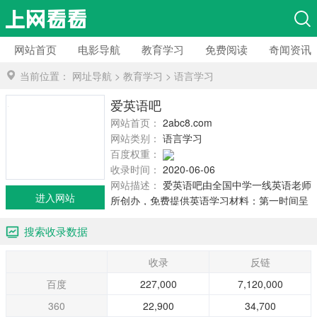
网站首页
电影导航
教育学习
免费阅读
奇闻资讯
当前位置：
网址导航
>
教育学习
>
语言学习
爱英语吧
网站首页：
2abc8.com
网站类别：
语言学习
百度权重：
收录时间：
2020-06-06
网站描述：
爱英语吧由全国中学一线英语老师
进入网站
所创办，免费提供英语学习材料：第一时间呈
现各省市一模、二模、三模等中高考模拟及期
搜索收录数据
中期末考英语试题，新英语作文、英语听力
mp3下载、英语...
收录
反链
百度
227,000
7,120,000
360
22,900
34,700