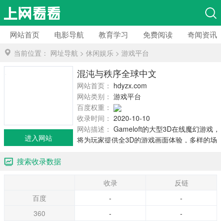
网站首页
电影导航
教育学习
免费阅读
奇闻资讯
当前位置：
网址导航
>
休闲娱乐
>
游戏平台
混沌与秩序全球中文网
网站首页：
hdyzx.com
网站类别：
游戏平台
百度权重：
收录时间：
2020-10-10
网站描述：
Gameloft的大型3D在线魔幻游戏，
进入网站
将为玩家提供全3D的游戏画面体验，多样的场
景—黑暗的森林、炎热的沙漠、崎岖的山地以
搜索收录数据
及更多不同的场景，将让玩家接触到各种不同
的敌人和多...
收录
反链
百度
-
-
360
-
-