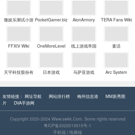
微娱乐测试小游
PocketGamer.biz
AionArmory
TERA Fans Wiki
戏
FFXIV Wiki
OneMoreLevel
线上游戏帝国
童话
天宇科技股份有
日本游戏
马萨亚游戏
Arc System
限公司
Works
友情链接：
网址导航
网站排行榜
梅州信息港
MM新秀图
片
DVA手游网
Copyright 2020-2024
Www.swkk.Com
. Some rights reserved
粤ICP备2022019515号-1
手机端
|
电脑端