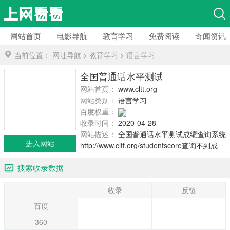
网站首页
电影导航
教育学习
免费阅读
奇闻资讯
当前位置：
网址导航
>
教育学习
>
语言学习
全国普通话水平测试成绩查询系统
网站首页：
www.cltt.org
网站类别：
语言学习
百度权重：
收录时间：
2020-04-28
网站描述：
全国普通话水平测试成绩查询系统
进入网站
http://www.cltt.org/studentscore查询不到成
绩、证书领取、证书补办等问题，请联系您参
搜索收录数据
加考试的测试站进行咨询。手机版网址：
http://www.cltt.org/gd/GDStudentScore该成绩
收录
反链
仅供参考，最终以证书成绩为准。
百度
-
-
360
-
-