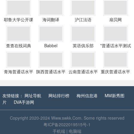
耶鲁大学公开课
海词翻译
沪江法语
扇贝网
查查在线词典
Babbel
英语俱乐部
*普通话水平测试
报名系统
青海普通话水平
陕西普通话水平
云南普通话水平
重庆普通话水平
测试报名系统
测试报名系统
测试报名系统
测试报名系统
友情链接：
网址导航
网站排行榜
梅州信息港
MM新秀图
片
DVA手游网
Copyright 2020-2024
Www.swkk.Com
. Some rights reserved
粤ICP备2022019515号-1
手机端
|
电脑端