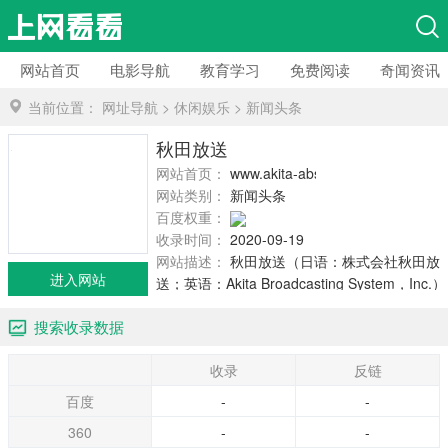
网站首页
电影导航
教育学习
免费阅读
奇闻资讯
当前位置：
网址导航
>
休闲娱乐
>
新闻头条
秋田放送
网站首页：
www.akita-abs.co.jp
网站类别：
新闻头条
百度权重：
收录时间：
2020-09-19
网站描述：
秋田放送（日语：株式会社秋田放
进入网站
送；英语：Akita Broadcasting System，Inc.）
是日本的一家以秋田县为放送地域的电视台兼
搜索收录数据
广播电台，英文简称ABS。其广播电台呼出讯
号为JOTR。电视台呼出讯号为JOTR-TV。该公
收录
反链
司的电视服务属于日本电视台联播网
（NNN·NNS），广播服务属于JRN和NRN联播
百度
-
-
网。电视服务开始于1960年4月1日，广播服务
360
-
-
开始于1953年11月1日。