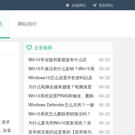
收藏网站
最新网站
讯
网站排行
文章推荐
Win10专业版和家庭版有什么区
06-22
别？Win10家庭版和专业版区别对
Win10不激活有什么影响？Win10系
06-22
比
统不激活可以使用吗？会卡吗？
Windows10怎么设置开机密码以及
06-22
取消开机密码的方法
为什么电脑会越来越慢？电脑速度
06-22
慢的原因分析及终极解决方法
Win10系统设置PIN码和修改、删除
06-22
取消PIN码的方法
Windows Defender怎么关闭？一键
06-22
彻底关闭Windows Defender方法
Win10系统怎么删除密钥激活码？
06-22
，请求
Win10卸载激活密钥的操作方法
为什么要关闭Win10更新系统？亲
06-22
，孙某
测有效的Win10关闭自动更新方法
皇帝柑买黄的还是青的【皇帝柑为
06-22