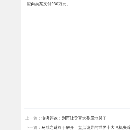
应向吴某支付230万元。
上一篇：
澎湃评论：别再让导盲犬委屈地哭了
下一篇：
马航之谜终于解开，盘点诡异的世界十大飞机失