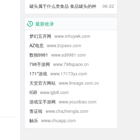
什么青的还那么甜】
罐头属于什么类食品 食品罐头的种
06-22
类有哪些
最新收录
梦幻五开网
www.mhxywk.com
AZ电竞
www.2cpseo.com
数独9981
www.sd9981.com
798手游网
www.798space.cn
171*游戏
www.17173yx.com
天堂官方网站
www.lineage.com.cn
IGB
www.igbill.com
游戏宝手游网
www.youxibao.com
查证啦
www.chazhengla.com
触乐
www.chuapp.com