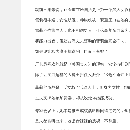
就前三集来说，它着重在米国历史上第一个黑人女议员雪
雪莉很牛逼，女性歧视，种族歧视，双重压力在她身
雪莉不依靠男人，也不相信男人，什么事都亲力亲为
和能力出色，但还要靠丈夫资助的菲莉丝完全不同。
如果说能和大魔王抗衡的，目前只有她了。
厂长最喜欢的就是《美国夫人》的现实，它没有把剧
除了让实力超群的大魔王担任反派外，它毫不避讳上世纪
菲莉丝虽然是 " 反女权 " 活动人士，但身为女性，
丈夫支持她参加竞选，却从没觉得她能成功。
专家会议上，她本是被当成核战略顾问请过去的，却
是人都能听出来，这是赤裸裸的蔑视，不尊重。