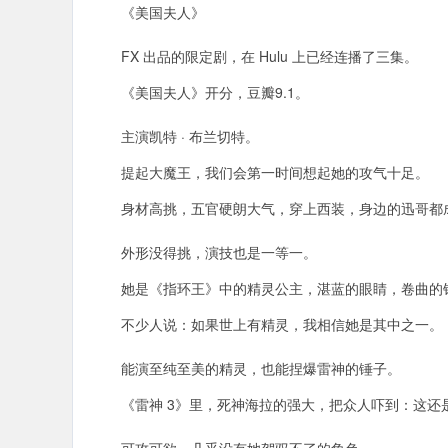
《美国夫人》
FX 出品的限定剧，在 Hulu 上已经连播了三集。
《美国夫人》开分，豆瓣9.1。
主演凯特 · 布兰切特。
提起大魔王，我们会第一时间想起她的攻气十足。
身材高挑，五官硬朗大气，穿上西装，身边的迅哥都
外形没得挑，演技也是一等一。
她是《指环王》中的精灵公主，湛蓝的眼睛，卷曲的银
不少人说：如果世上有精灵，我相信她是其中之一。
能演至纯至美的精灵，也能捏爆雷神的锤子。
《雷神 3》里，死神海拉的强大，把众人吓到：这还是