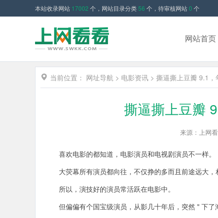
本站收录网站
17002
个，网站目录分类
56
个，待审核网站
0
个
网站首页
当前位置：
网址导航
>
电影资讯
>
撕逼撕上豆瓣 9.1
撕逼撕上豆瓣 
来源：上网看
喜欢电影的都知道，电影演员和电视剧演员不一样。
大荧幕所有演员都向往，不仅挣的多而且前途远大，
所以，演技好的演员常活跃在电影中。
但偏偏有个国宝级演员，从影几十年后，突然 " 下了海