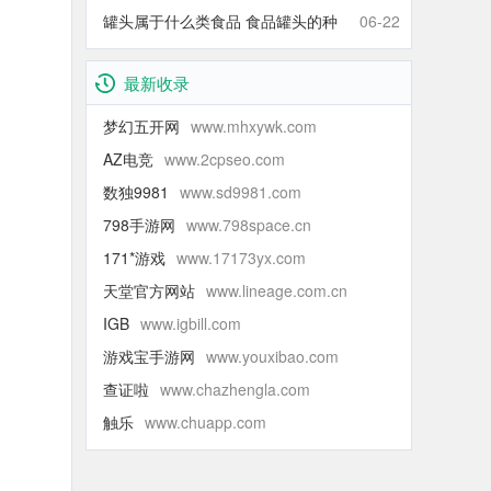
什么青的还那么甜】
罐头属于什么类食品 食品罐头的种
06-22
类有哪些
最新收录
梦幻五开网
www.mhxywk.com
AZ电竞
www.2cpseo.com
数独9981
www.sd9981.com
798手游网
www.798space.cn
171*游戏
www.17173yx.com
天堂官方网站
www.lineage.com.cn
IGB
www.igbill.com
游戏宝手游网
www.youxibao.com
查证啦
www.chazhengla.com
触乐
www.chuapp.com