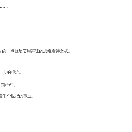
……
。
优秀的一点就是它用辩证的思维看待女权。
一步的艰难。
全国推行。
着半个世纪的事业。