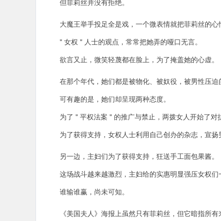
但菲莉丝并没有拒绝。
大魔王举手投足全是戏，一个微表情就把菲莉丝的心
" 女权 " 人士的观点，常常把她弄的哑口无言。
欲言又止，微笑轻蔑都在脸上，为了掩盖她的心虚。
在那个年代，她们都是被物化、被奴役，被男性压迫
可有趣的是，她们却呈现两种态度。
为了 " 平权法案 " 的推广与禁止，两拨女人开始了
为了获得支持，女权人士利用自己创办的杂志，宣扬
另一边，主妇们为了获得支持，狂送手工面包果酱。
这场战斗越来越激烈，主妇给的实惠明显强压女权们
谁输谁赢，尚未可知。
《美国夫人》海报上虽然只有菲莉丝，但它暗指所有