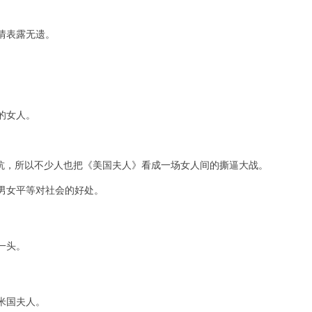
情表露无遗。
的女人。
对抗，所以不少人也把《美国夫人》看成一场女人间的撕逼大战。
男女平等对社会的好处。
一头。
米国夫人。