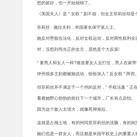
想的挺好，但一开始就错了。
《美国夫人》是 " 女权 " 剧不假，但女主菲莉丝却是个
菲莉丝 · 施拉夫利，米国著名保守派人士。
她反对堕胎合法化，反对女权运动，反对两性权利全
对，没想到伟光正的女主，居然是个大反派!
" 要男人和女人一样?难道要女人去打仗，男人在家带
伊州很多主妇都被她说动，纷纷加入 " 反女权 " 阵营
但菲莉丝并不满足于一个州的反对，" 平权法案 " 正
看着她野心勃勃的前往下一个城市，厂长有点后怕。
因为这个敌人太强大，就像死神海拉。
这就是占领土地，有的州同意菲莉丝的洗脑，有的则
她们也是一群女人，而且都是米国平权史上的重要人