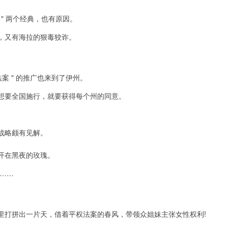
" 两个经典，也有原因。
，又有海拉的狠毒狡诈。
 " 的推广也来到了伊州。
要全国施行，就要获得每个州的同意。
战略颇有见解。
开在黑夜的玫瑰。
……
打拼出一片天，借着平权法案的春风，带领众姐妹主张女性权利!