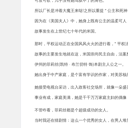
可攻可欲，几乎没有她驾驭不了的角色。
所以厂长是冲着大魔王来哒!之所以重提 " 公主和死神 
因为在《美国夫人》中，她身上既有公主的温柔可人
故事发生在上世纪七十年代的米国。
那时，平权运动正在全国风风火火的进行着，" 平权法案
故事的主要发生地就在这，米国崇尚民主自由，法案想
伊州的菲莉丝(凯特 · 布兰切特 饰)本剧主人公之一。
她出身于中产家庭，是个富有学识的作家，对美苏核
她接受电视台采访，出入政客社交场所，就像一朵盛
事业有成，家庭美满，她是千千万万家庭主妇的偶像 
不管咋看，菲莉丝都是个超级成功的女人。
当时我还在猜剧情：这么一个优秀的女人，在男人堆里