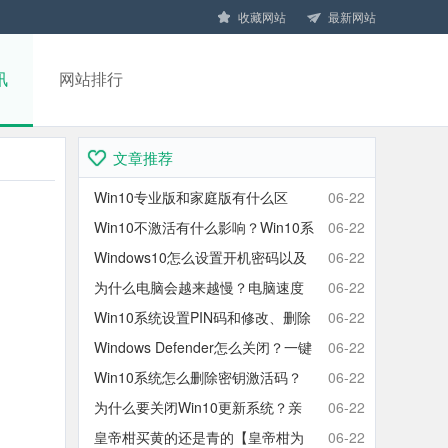
收藏网站
最新网站
讯
网站排行
文章推荐
Win10专业版和家庭版有什么区
06-22
别？Win10家庭版和专业版区别对
Win10不激活有什么影响？Win10系
06-22
比
统不激活可以使用吗？会卡吗？
Windows10怎么设置开机密码以及
06-22
取消开机密码的方法
为什么电脑会越来越慢？电脑速度
06-22
慢的原因分析及终极解决方法
Win10系统设置PIN码和修改、删除
06-22
取消PIN码的方法
Windows Defender怎么关闭？一键
06-22
彻底关闭Windows Defender方法
Win10系统怎么删除密钥激活码？
06-22
Win10卸载激活密钥的操作方法
为什么要关闭Win10更新系统？亲
06-22
测有效的Win10关闭自动更新方法
皇帝柑买黄的还是青的【皇帝柑为
06-22