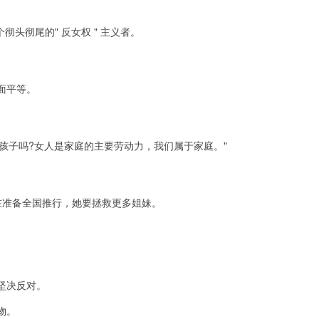
彻头彻尾的" 反女权 " 主义者。
面平等。
孩子吗?女人是家庭的主要劳动力，我们属于家庭。"
。
在准备全国推行，她要拯救更多姐妹。
坚决反对。
物。