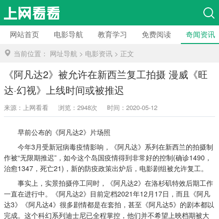
网站首页
电影导航
教育学习
免费阅读
奇闻资讯
当前位置：
网址导航
>
电影资讯
>
正文
《阿凡达2》被允许在新西兰复工拍摄 漫威《旺
达·幻视》上线时间或被推迟
来源：上网看看
浏览：2948次
时间：2020-05-12
早前公布的《阿凡达2》片场照
今年3月受新冠病毒疫情影响，《阿凡达》系列在新西兰的拍摄制
作被“无限期推迟”，如今这个岛国疫情得到非常好的控制(确诊1490，
治愈1347，死亡21)，新的防疫政策出炉后，电影剧组被允许复工。
事实上，实景拍摄停工同时，《阿凡达2》在洛杉矶特效后期工作
一直在进行中。《阿凡达2》目前定档2021年12月17日，而且《阿凡
达3》《阿凡达4》很多剧情都是在套拍，甚至《阿凡达5》的剧本都以
完成。这个科幻系列迪士尼已全程掌控，他们并不希望上映档期被大