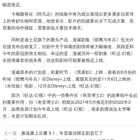
幅度推迟。
卡梅隆将在《阿凡达》的续集中将为观众展现出更多潘多拉星球
上的奇妙生物和景观，他曾表示，影片的拍摄要在水下完成大量、高
质量的动作捕捉，需要面临大量技术难关。
同样是迪士尼旗下的重头产品，漫威剧集《猎鹰与冬兵》也允许
在捷克布拉格复工，但剧中关于病毒的剧情将被大幅修改，原因是和
今年的新冠疫情太相似。幸运的是，漫威另外一部剧集《旺达·幻视》
在疫情爆发前就杀青，但这部剧却可能要被推迟上线。
漫威原本的计划是，初夏时节，《黑寡妇》上映，接着在8月份的
时候《猎鹰与冬兵》在Disney+上线，紧随其后的是11月6日上映的
《永恒族》电影，12月在Disney+上线《旺达·幻视》。
因为《旺达·幻视》中的一些事件在《奇异博士2》的故事线中会起
到重要作用，但《奇异博士2》档期从2021年5月推迟到到2022年3
月，如果按原计划今年底上线《旺达·幻视》，很多剧透就会太早曝
光，全盘计划都会乱掉。
上一篇：
撕逼撕上豆瓣 9.1，年度最佳限定剧是它了